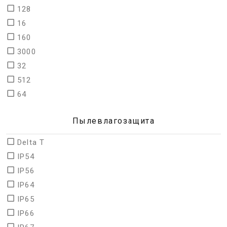
128
16
160
3000
32
512
64
Пылевлагозащита
Delta T
IP54
IP56
IP64
IP65
IP66