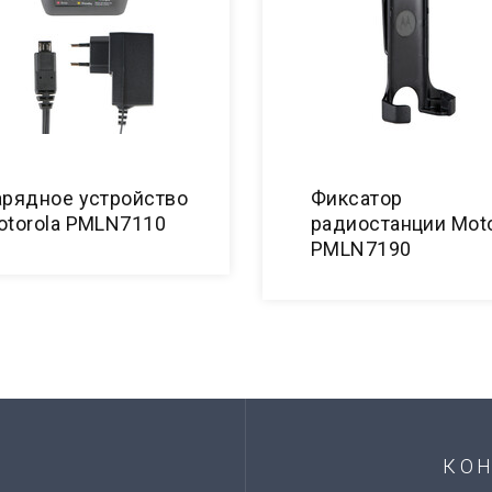
арядное устройство
Фиксатор
otorola PMLN7110
радиостанции Moto
PMLN7190
КО