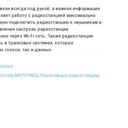
язи всегда под рукой, а важная информация
делает работу с радиостанцией максимально
мую подключить радиостанцию к наушникам и
овление настроек радиостанции
но через Wi-Fi сеть. Также радиостанции
ь в транковых системах, которые
 голоса, так и данных.
lutions
,
,
otorola MOTOTRBO
Портативные радиостанции