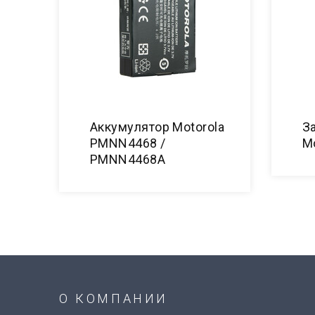
Аккумулятор Motorola
З
PMNN4468 /
M
PMNN4468A
О КОМПАНИИ