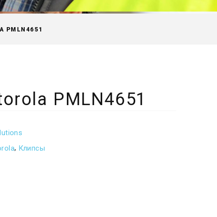
A PMLN4651
torola PMLN4651
lutions
,
rola
Клипсы