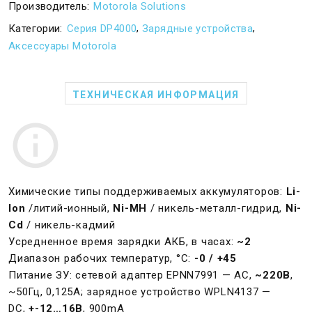
Производитель:
Motorola Solutions
,
,
Категории:
Серия DP4000
Зарядные устройства
Аксессуары Motorola
ТЕХНИЧЕСКАЯ ИНФОРМАЦИЯ
Химические типы поддерживаемых аккумуляторов:
Li-
Ion
/литий-ионный,
Ni-MH
/ никель-металл-гидрид,
Ni-
Cd
/ никель-кадмий
Усредненное время зарядки АКБ, в часах:
~2
Диапазон рабочих температур, °С:
-0 / +45
Питание ЗУ: сетевой адаптер EPNN7991 — AC,
~220В
,
~50Гц, 0,125А; зарядное устройство WPLN4137 —
DC,
+-12…16В
, 900mA