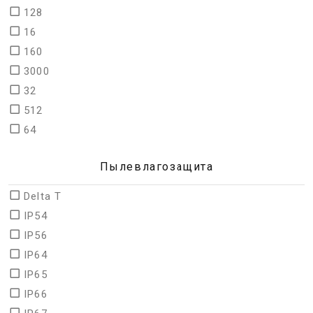
128
16
160
3000
32
512
64
Пылевлагозащита
Delta T
IP54
IP56
IP64
IP65
IP66