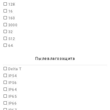
128
16
160
3000
32
512
64
Пылевлагозащита
Delta T
IP54
IP56
IP64
IP65
IP66